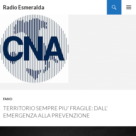
Cerca
Radio Esmeralda
VAI
MENU
AL
PRINCI
CONTENUTO
FANO
TERRITORIO SEMPRE PIU’ FRAGILE: DALL’
EMERGENZA ALLA PREVENZIONE