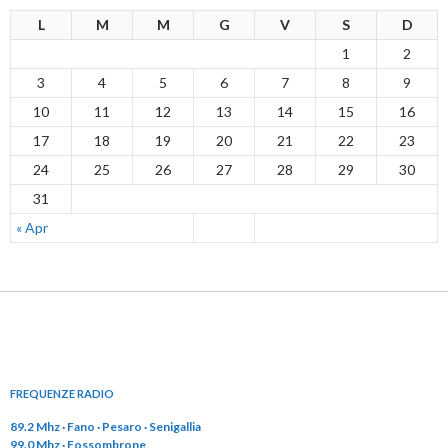
L
M
M
G
V
S
D
1
2
3
4
5
6
7
8
9
10
11
12
13
14
15
16
17
18
19
20
21
22
23
24
25
26
27
28
29
30
31
« Apr
FREQUENZE RADIO
89.2 Mhz · Fano · Pesaro · Senigallia
99.0 Mhz · Fossombrone