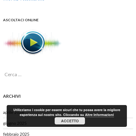
ASCOLTACI ONLINE
R
i
c
e
r
ARCHIVI
c
a
Utilizziamo i cookie per essere sicuri che tu possa avere la migliore
p
aprile 2026
esperienza sul nostro sito. Cliccando su
Altre Informazioni
e
ACCETTO
r
giugno 2025
:
febbraio 2025