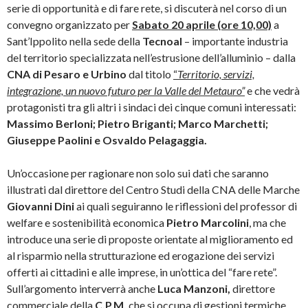
serie di opportunità e di fare rete, si discuterà nel corso di un
convegno organizzato per
Sabato 20 aprile (ore 10,00)
a
Sant’Ippolito nella sede della
Tecnoal
– importante industria
del territorio specializzata nell’estrusione dell’alluminio – dalla
CNA di Pesaro e Urbino
dal titolo
“
Territorio, servizi,
integrazione, un nuovo futuro per la Valle del Metauro”
e che vedrà
protagonisti tra gli altri i sindaci dei cinque comuni interessati:
Massimo Berloni; Pietro Briganti; Marco Marchetti;
Giuseppe Paolini e Osvaldo Pelagaggia.
Un’occasione per ragionare non solo sui dati che saranno
illustrati dal direttore del Centro Studi della CNA delle Marche
Giovanni Dini
ai quali seguiranno le riflessioni del professor di
welfare e sostenibilità economica
Pietro Marcolini
, ma che
introduce una serie di proposte orientate al miglioramento ed
al risparmio nella strutturazione ed erogazione dei servizi
offerti ai cittadini e alle imprese, in un’ottica del “fare rete”.
Sull’argomento interverrà anche
Luca Manzoni,
direttore
commerciale della
C.P.M.
che si occupa di gestioni termiche.