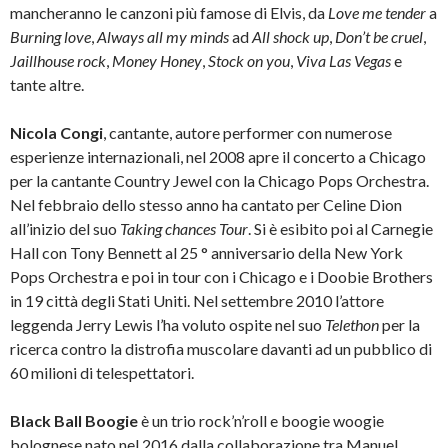
mancheranno le canzoni più famose di Elvis, da
Love me tender
a
Burning love
,
Always all my minds
ad
All shock up
,
Don’t be cruel
,
Jaillhouse rock
,
Money Honey
,
Stock on you
,
Viva Las Vegas
e
tante altre.
Nicola Congi
, cantante, autore performer con numerose
esperienze internazionali, nel 2008 apre il concerto a Chicago
per la cantante Country Jewel con la Chicago Pops Orchestra.
Nel febbraio dello stesso anno ha cantato per Celine Dion
all’inizio del suo
Taking chances Tour
. Si è esibito poi al Carnegie
Hall con Tony Bennett al 25 ° anniversario della New York
Pops Orchestra e poi in tour con i Chicago e i Doobie Brothers
in 19 città degli Stati Uniti. Nel settembre 2010 l’attore
leggenda Jerry Lewis l’ha voluto ospite nel suo
Telethon
per la
ricerca contro la distrofia muscolare davanti ad un pubblico di
60 milioni di telespettatori.
Black Ball Boogie
è un trio rock’n’roll e boogie woogie
bolognese nato nel 2016 dalla collaborazione tra Manuel