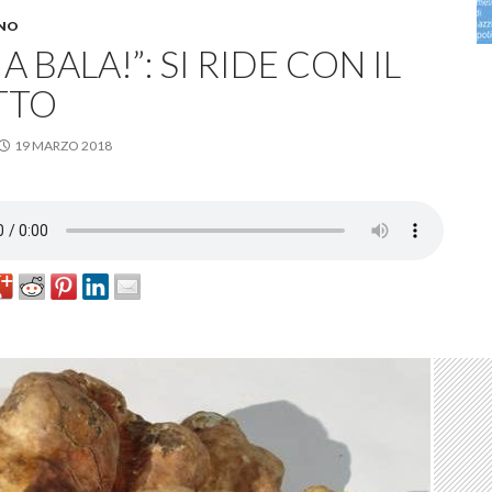
NO
 A BALA!”: SI RIDE CON IL
TTO
19 MARZO 2018