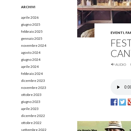
e
r
ARCHIVI
c
a
aprile 2026
p
giugno 2025
e
febbraio 2025
EVENTI
,
FA
r
:
gennaio 2025
FEST
novembre 2024
CAN
agosto 2024
giugno 2024
AUDIO
aprile 2024
febbraio 2024
dicembre 2023
novembre 2023
ottobre 2023
giugno 2023
aprile 2023
dicembre 2022
ottobre 2022
settembre 2022