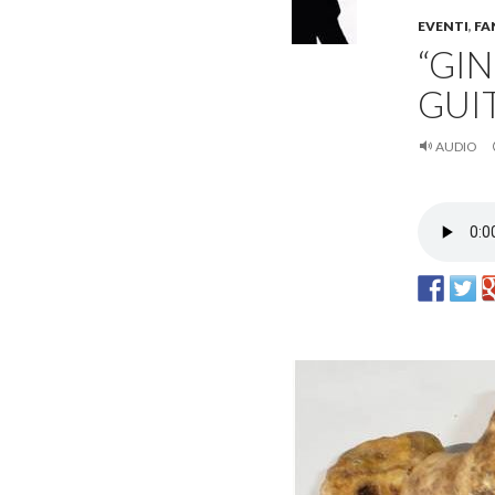
EVENTI
,
FA
“GIN
GUI
AUDIO