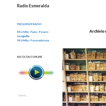
Cerca
Radio Esmeralda
FREQUENZE RADIO
Archivio
89.2 Mhz · Fano · Pesaro ·
Senigallia
99.0 Mhz · Fossombrone
ASCOLTACI ONLINE
R
i
c