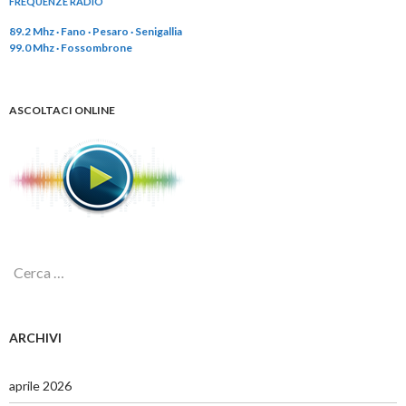
FREQUENZE RADIO
89.2 Mhz · Fano · Pesaro · Senigallia
99.0 Mhz · Fossombrone
ASCOLTACI ONLINE
R
i
c
e
r
ARCHIVI
c
a
p
aprile 2026
e