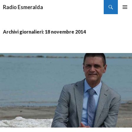
Cerca
Radio Esmeralda
VAI
MENU
AL
PRINCI
CONTENUTO
Archivi giornalieri: 18 novembre 2014