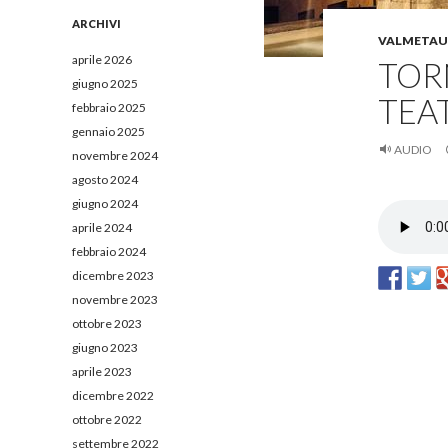
e
r
ARCHIVI
VALMETA
c
a
aprile 2026
TOR
p
giugno 2025
e
TEA
febbraio 2025
r
:
gennaio 2025
AUDIO
novembre 2024
agosto 2024
giugno 2024
aprile 2024
febbraio 2024
dicembre 2023
novembre 2023
ottobre 2023
giugno 2023
aprile 2023
dicembre 2022
ottobre 2022
settembre 2022