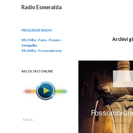
Cerca
Radio Esmeralda
FREQUENZE RADIO
Archivi g
89.2 Mhz · Fano · Pesaro ·
Senigallia
99.0 Mhz · Fossombrone
ASCOLTACI ONLINE
R
i
c