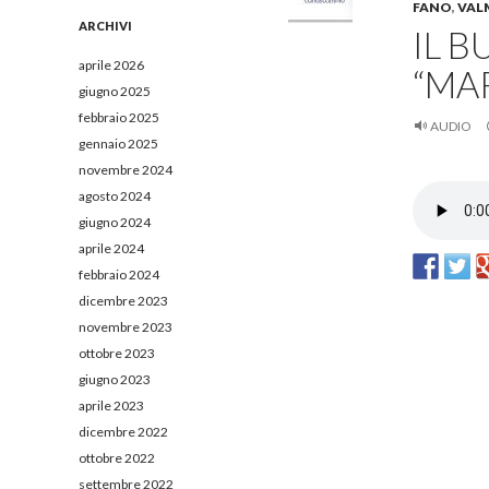
e
FANO
,
VAL
r
ARCHIVI
IL B
c
a
aprile 2026
“MA
p
giugno 2025
e
febbraio 2025
r
AUDIO
:
gennaio 2025
novembre 2024
agosto 2024
giugno 2024
aprile 2024
febbraio 2024
dicembre 2023
novembre 2023
ottobre 2023
giugno 2023
aprile 2023
dicembre 2022
ottobre 2022
settembre 2022