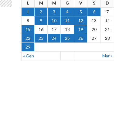
L
M
M
G
V
S
D
1
2
3
4
5
6
7
8
9
10
11
12
13
14
15
16
17
18
19
20
21
22
23
24
25
26
27
28
29
« Gen
Mar »