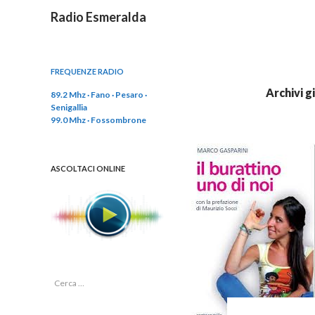
Cerca
Radio Esmeralda
FREQUENZE RADIO
Archivi g
89.2 Mhz · Fano · Pesaro ·
Senigallia
99.0 Mhz · Fossombrone
ASCOLTACI ONLINE
R
i
c