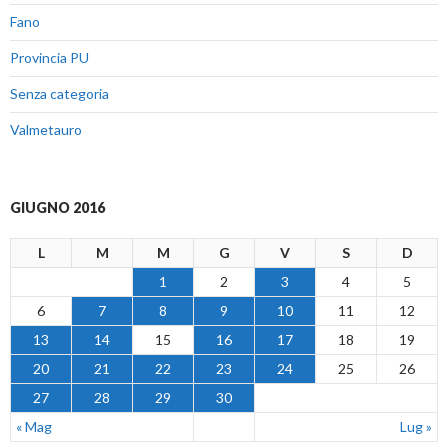
Fano
Provincia PU
Senza categoria
Valmetauro
GIUGNO 2016
L
M
M
G
V
S
D
1
2
3
4
5
6
7
8
9
10
11
12
13
14
15
16
17
18
19
20
21
22
23
24
25
26
27
28
29
30
« Mag
Lug »