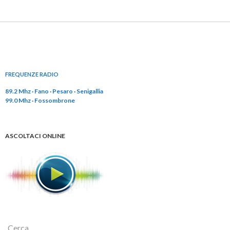
FREQUENZE RADIO
89.2 Mhz · Fano · Pesaro · Senigallia
99.0 Mhz · Fossombrone
ASCOLTACI ONLINE
R