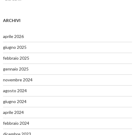
i
c
e
r
ARCHIVI
c
a
p
aprile 2026
e
r
giugno 2025
:
febbraio 2025
gennaio 2025
novembre 2024
agosto 2024
giugno 2024
aprile 2024
febbraio 2024
dicembre 2023