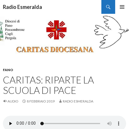
Cerca
Radio Esmeralda
VAI
MENU
AL
PRINCI
CONTENUTO
FANO
CARITAS: RIPARTE LA
SCUOLA DI PACE
AUDIO
8 FEBBRAIO 2019
RADIO ESMERALDA