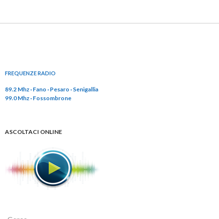
FREQUENZE RADIO
89.2 Mhz · Fano · Pesaro · Senigallia
99.0 Mhz · Fossombrone
ASCOLTACI ONLINE
R