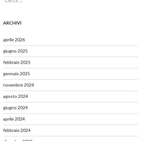
i
c
e
r
ARCHIVI
c
a
p
aprile 2026
e
r
giugno 2025
:
febbraio 2025
gennaio 2025
novembre 2024
agosto 2024
giugno 2024
aprile 2024
febbraio 2024