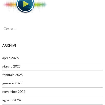
R
i
c
e
r
ARCHIVI
c
a
p
aprile 2026
e
r
giugno 2025
:
febbraio 2025
gennaio 2025
novembre 2024
agosto 2024