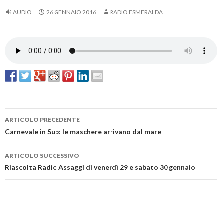
AUDIO
26 GENNAIO 2016
RADIO ESMERALDA
ARTICOLO PRECEDENTE
Navigazione
Carnevale in Sup: le maschere arrivano dal mare
articolo
ARTICOLO SUCCESSIVO
Riascolta Radio Assaggi di venerdì 29 e sabato 30 gennaio