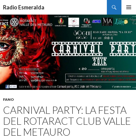
Cerca
Radio Esmeralda
VAI
MENU
AL
PRINCI
CONTENUTO
FANO
CARNIVAL PARTY: LA FESTA
DEL ROTARACT CLUB VALLE
DEL METAURO