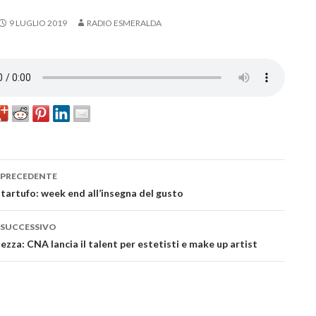
9 LUGLIO 2019
RADIO ESMERALDA
 PRECEDENTE
azione
tartufo: week end all’insegna del gusto
lo
 SUCCESSIVO
lezza: CNA lancia il talent per estetisti e make up artist