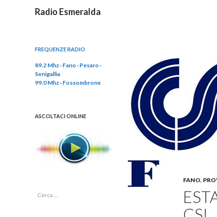
Cerca
Radio Esmeralda
FREQUENZE RADIO
89.2 Mhz · Fano · Pesaro ·
Senigallia
99.0 Mhz · Fossombrone
ASCOLTACI ONLINE
FANO
,
PRO
ESTA
R
i
CSI
c