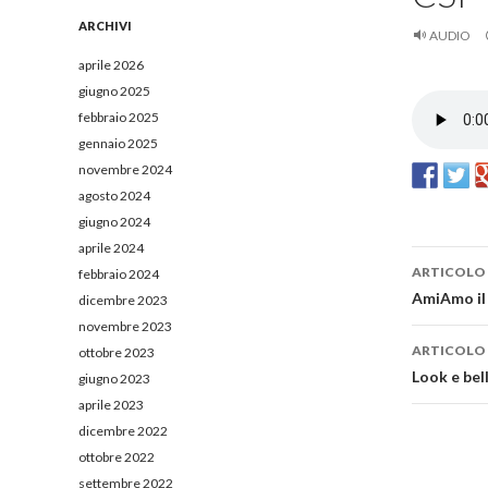
e
r
ARCHIVI
AUDIO
c
a
aprile 2026
p
giugno 2025
e
febbraio 2025
r
:
gennaio 2025
novembre 2024
agosto 2024
giugno 2024
aprile 2024
ARTICOLO
febbraio 2024
Navig
AmiAmo il 
dicembre 2023
novembre 2023
artico
ARTICOLO
ottobre 2023
Look e bel
giugno 2023
aprile 2023
dicembre 2022
ottobre 2022
settembre 2022