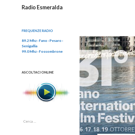
Cerca
Radio Esmeralda
FREQUENZE RADIO
89.2 Mhz · Fano · Pesaro ·
Senigallia
99.0 Mhz · Fossombrone
ASCOLTACI ONLINE
R
i
c