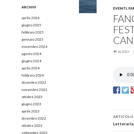
e
r
ARCHIVI
EVENTI
,
FA
c
FAN
a
aprile 2026
p
giugno 2025
FEST
e
febbraio 2025
r
CAN
:
gennaio 2025
novembre 2024
AUDIO
agosto 2024
giugno 2024
aprile 2024
febbraio 2024
dicembre 2023
novembre 2023
ottobre 2023
giugno 2023
aprile 2023
ARTICOLO
dicembre 2022
Navig
Letteraria:
ottobre 2022
settembre 2022