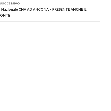
lo
 SUCCESSIVO
a Nazionale CNA AD ANCONA – PRESENTE ANCHE IL
CONTE