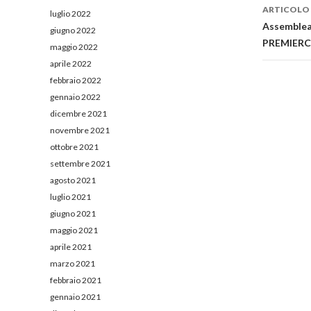
artico
ARTICOLO
luglio 2022
Assemble
giugno 2022
PREMIER
maggio 2022
aprile 2022
febbraio 2022
gennaio 2022
dicembre 2021
novembre 2021
ottobre 2021
settembre 2021
agosto 2021
luglio 2021
giugno 2021
maggio 2021
aprile 2021
marzo 2021
febbraio 2021
gennaio 2021