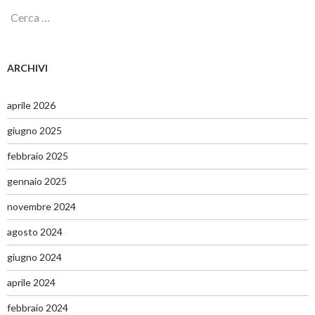
R
i
c
e
r
ARCHIVI
c
a
p
aprile 2026
e
r
giugno 2025
:
febbraio 2025
gennaio 2025
novembre 2024
agosto 2024
giugno 2024
aprile 2024
febbraio 2024