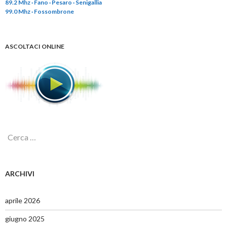
89.2 Mhz · Fano · Pesaro · Senigallia
99.0 Mhz · Fossombrone
ASCOLTACI ONLINE
R
i
c
e
r
ARCHIVI
c
a
p
aprile 2026
e
r
giugno 2025
: